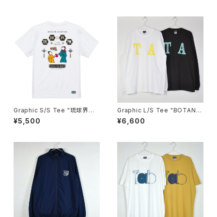
Graphic S/S Tee "琉球界
Graphic L/S Tee "BOTANIC
隈 珈琲時間"
AL"
¥5,500
¥6,600