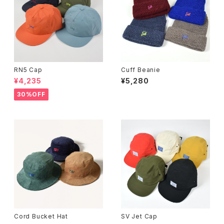
RN5 Cap
Cuff Beanie
¥4,235
¥5,280
30%OFF
Cord Bucket Hat
SV Jet Cap