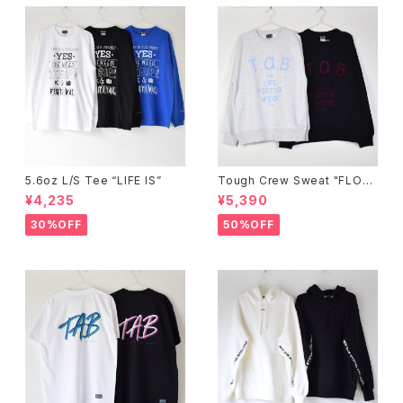
5.6oz L/S Tee “LIFE IS”
Tough Crew Sweat "FLOC
K"
¥4,235
¥5,390
30%OFF
50%OFF