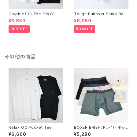
Graphic S/S Tee "B＆G"
Tough Pullover Parka "ME
SSAGE"
¥3,850
¥6,050
30%OFF
50%OFF
その他の商品
Relax OC Pocket Tee
BOXER BRIEF（ドライ）- ボック
スパッケージ
¥6,600
¥5,280