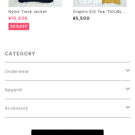
Nylon Track Jacket
Graphic S/S Tee "DOUBLE
FACE"
¥10,626
¥5,500
30%OFF
CATEGORY
Underwear
Boxer Brief
Apparel
Knit Trunks
Tops
Accessory
Outer
Inner
Bottoms
Cap / Hat