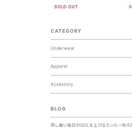
SOLD OUT
S
CATEGORY
Underwear
Boxer Brief
Apparel
Knit Trunks
Tops
Accessory
Outer
Inner
Bottoms
Cap / Hat
BLOG
Parka
Socks
Bag
蒸し暑い毎日のQOLを上げるたった一枚の