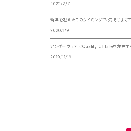
Crew Neck Sweat
2022/7/7
Others
Shirt
新年を迎えたこのタイミングで、気持ちよく
2020/1/9
Cut & Sawn
アンダーウェアはQuality Of Lifeを
Long Sleeve Tee
2019/11/19
Tee