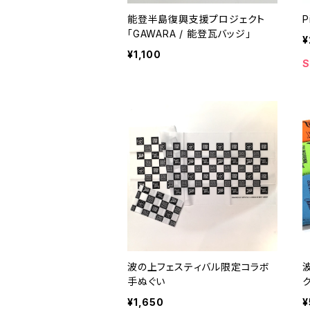
能登半島復興支援プロジェクト
P
「GAWARA / 能登瓦バッジ」
¥
¥1,100
S
波の上フェスティバル限定コラボ
手ぬぐい
¥1,650
¥