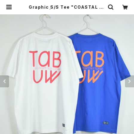
Graphic S/S Tee "COASTAL BL
VD." | TAB UNDERWEAR