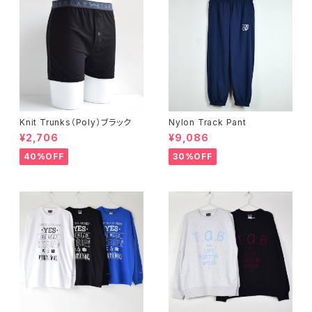
Knit Trunks（Poly）ブラック
Nylon Track Pant
¥2,706
¥9,086
40%OFF
30%OFF