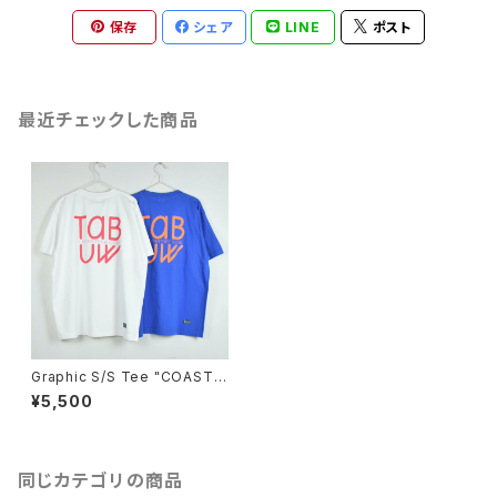
保存
シェア
LINE
ポスト
最近チェックした商品
Graphic S/S Tee "COASTA
L BLVD."
¥5,500
同じカテゴリの商品