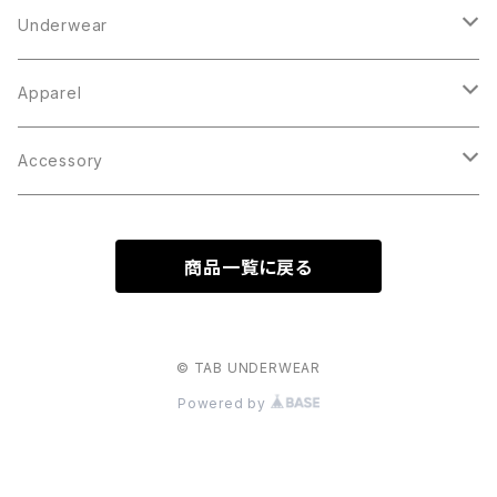
Underwear
Boxer Brief
Apparel
Knit Trunks
Tops
Accessory
Outer
Inner
Bottoms
Cap / Hat
商品一覧に戻る
Parka
Socks
Bag
Crew Neck Sweat
Others
© TAB UNDERWEAR
Powered by
Shirt
Cut & Sawn