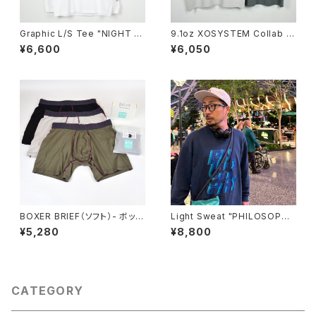
Graphic L/S Tee "NIGHT H
9.1oz XOSYSTEM Collab T
AWKS"
ee "OYAZI PUNCH"
¥6,600
¥6,050
BOXER BRIEF（ソフト）- ボック
Light Sweat "PHILOSOPH
スパッケージ
Y"
¥5,280
¥8,800
CATEGORY