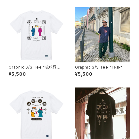
Graphic S/S Tee "琉球界
Graphic S/S Tee "TRIP"
隈 嘉例"
¥5,500
¥5,500