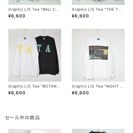
Graphic L/S Tee "BALI CA
Graphic L/S Tee "THE TOU
MPUR"
RISTS"
¥6,600
¥6,600
Graphic L/S Tee "BOTANIC
Graphic L/S Tee "NIGHT H
AL"
AWKS"
¥6,600
¥6,600
セール中の商品