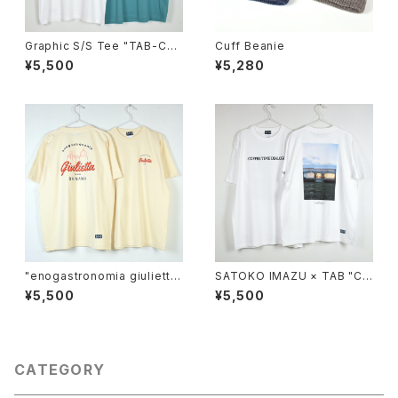
Graphic S/S Tee "TAB-CAS
Cuff Beanie
SE"
¥5,500
¥5,280
"enogastronomia giulietta
SATOKO IMAZU × TAB "CO
× TAB" S/S Collab Tee
FFEE TIME DIALOGUE" Tee
¥5,500
¥5,500
CATEGORY