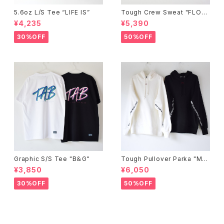
5.6oz L/S Tee “LIFE IS”
Tough Crew Sweat "FLOC
K"
¥4,235
¥5,390
30%OFF
50%OFF
Graphic S/S Tee "B＆G"
Tough Pullover Parka "ME
SSAGE"
¥3,850
¥6,050
30%OFF
50%OFF