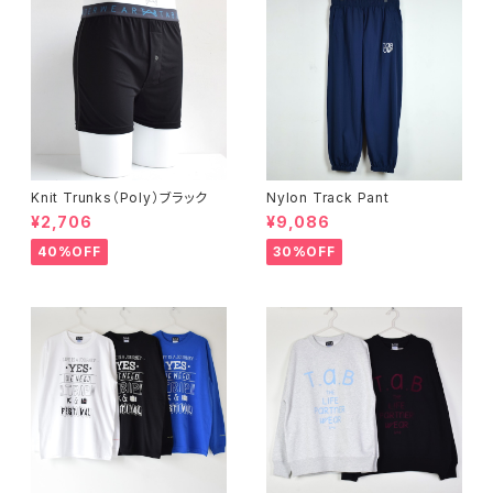
Knit Trunks（Poly）ブラック
Nylon Track Pant
¥2,706
¥9,086
40%OFF
30%OFF