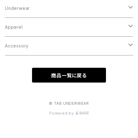
Underwear
Boxer Brief
Apparel
Knit Trunks
Tops
Accessory
Outer
Inner
Bottoms
Cap / Hat
商品一覧に戻る
Parka
Socks
Bag
Crew Neck Sweat
Others
© TAB UNDERWEAR
Powered by
Shirt
Cut & Sawn