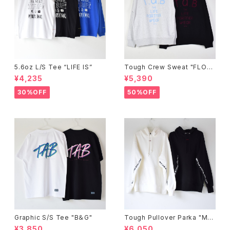
5.6oz L/S Tee “LIFE IS”
Tough Crew Sweat "FLOC
K"
¥4,235
¥5,390
30%OFF
50%OFF
Graphic S/S Tee "B＆G"
Tough Pullover Parka "ME
SSAGE"
¥3,850
¥6,050