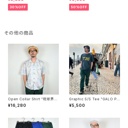
30%OFF
50%OFF
その他の商品
Open Collar Shirt “琉球界隈
Graphic S/S Tee "GALO PAI
TIME TRAVEL”
SELY"
¥16,280
¥5,500