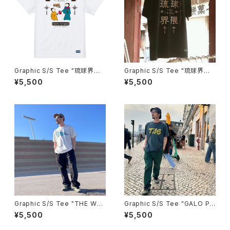
Graphic S/S Tee "琉球界
Graphic S/S Tee "琉球界隈K
隈 珈琲時間"
ANJI"
¥5,500
¥5,500
Graphic S/S Tee "THE WAL
Graphic S/S Tee "GALO PAI
L"
SELY"
¥5,500
¥5,500