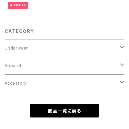
40%OFF
CATEGORY
Underwear
Boxer Brief
Apparel
Knit Trunks
Tops
Accessory
Outer
Inner
Bottoms
Cap / Hat
商品一覧に戻る
Parka
Socks
Bag