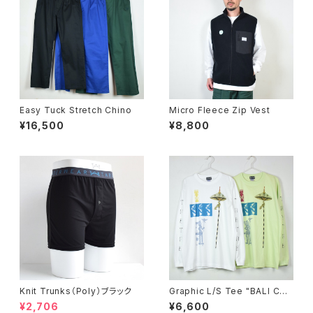
Easy Tuck Stretch Chino
Micro Fleece Zip Vest
¥16,500
¥8,800
Knit Trunks（Poly）ブラック
Graphic L/S Tee "BALI CA
MPUR"
¥2,706
¥6,600