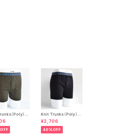
Trunks（Poly）カ
Knit Trunks（Poly）ブ
リエーション
ラック
06
¥2,706
OFF
40%OFF