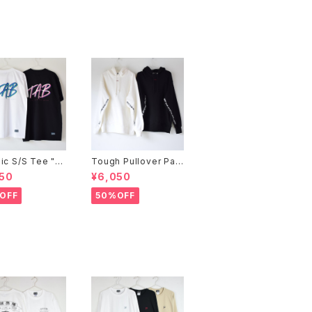
ic S/S Tee "B
Tough Pullover Par
ka "MESSAGE"
50
¥6,050
OFF
50%OFF