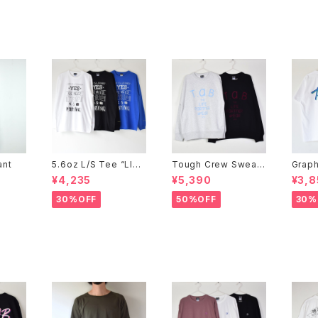
ant
5.6oz L/S Tee “LIFE
Tough Crew Sweat
Graph
IS”
"FLOCK"
＆G"
¥4,235
¥5,390
¥3,8
30%OFF
50%OFF
30%