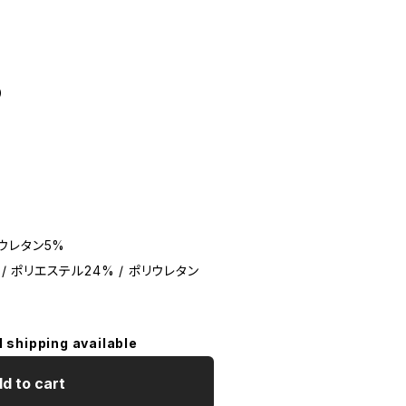
）
リウレタン5%
 / ポリエステル24% / ポリウレタン
l shipping available
d to cart