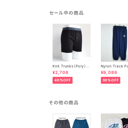
セール中の商品
Knit Trunks（Poly）ブ
Nylon Track P
ラック
¥2,706
¥9,086
40%OFF
30%OFF
その他の商品