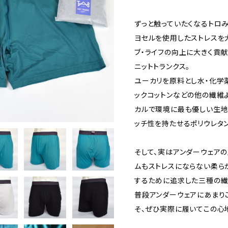
ずっと触っていたくなるトロ
ヨセルを使用したストレスを
ブ・ライフの向上に大きく貢
ニットトランクス。
ユーカリを原料とし水・化学
ックコットンなどの他の繊維
カルで環境に最も優しい生地
ッチ性を持たせるポリウレタ
そして、実はアンダーウェア
ムもストレスにならない柔ら
するために追求した三種の繊
普段アンダーウェアにあまり
そ、ぜひ実際に履いてこの心