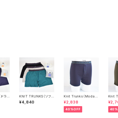
（ドラ
KNIT TRUNKS（ソフ
Knit Trunks（Modal）
Knit 
限定エ
ト）- オンライン限定エ
カラーバリエーション
ラーバ
¥4,840
¥2,838
¥2,7
コ割価
コパッケージ（エコ割価
格）
40%OFF
40%