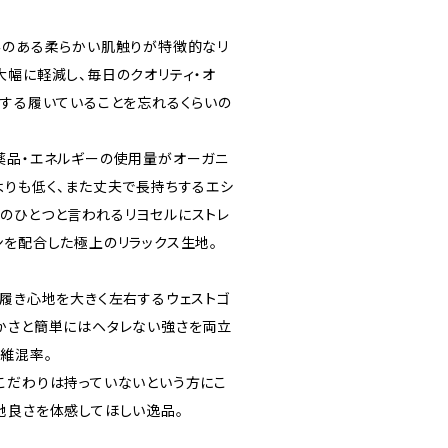
みのある柔らかい肌触りが特徴的なリ
大幅に軽減し、毎日のクオリティ・オ
献する履いていることを忘れるくらいの
薬品・エネルギーの使用量がオーガニ
よりも低く、また丈夫で長持ちするエシ
のひとつと言われるリヨセルにストレ
ンを配合した極上のリラックス生地。
の履き心地を大きく左右するウェストゴ
かさと簡単にはヘタレない強さを両立
維混率。
こだわりは持っていないという方にこ
地良さを体感してほしい逸品。