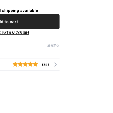
l shipping available
d to cart
にお住まいの方向け
通報する
(35)