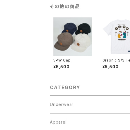
その他の商品
5PW Cap
Graphic S/S T
球界隈 珈琲時
¥5,500
¥5,500
CATEGORY
Underwear
Boxer Brief
Apparel