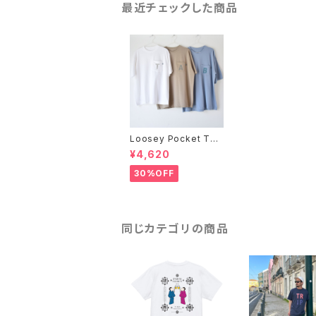
最近チェックした商品
Loosey Pocket Tee
"T.A.B."
¥4,620
30%OFF
同じカテゴリの商品