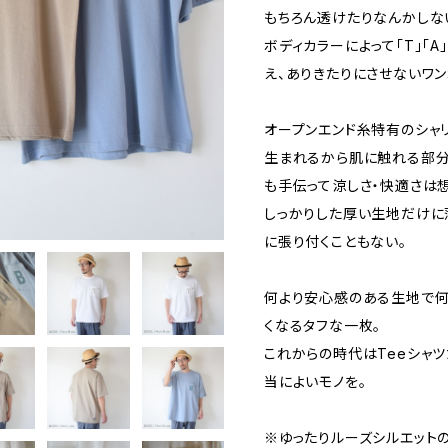
もちろん透けたりなんかしな
ボディカラーによって「T」「A
え、ありきたりにさせないワン
オープンエンド糸特有のシャ
生まれるから肌に触れる部分
も手伝って涼しさ・快適さは
しっかりした厚い生地だけに
に張り付くこともない。
何より安心感のある生地で何
くなるタフな一枚。
これからの時代はTeeシャツ
当によいモノを。
※ゆったりルーズシルエット