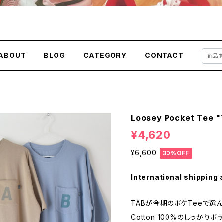
ABOUT
BLOG
CATEGORY
CONTACT
Loosey Pocket Tee "
¥4,620
¥6,600
30%OFF
International shipping 
TABが今期のポケTeeで選ん
Cotton 100%のしっかりボ