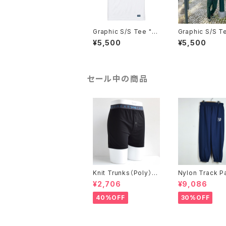
Graphic S/S Tee "琉
Graphic S/S T
球界隈 嘉例"
RIP"
¥5,500
¥5,500
セール中の商品
Knit Trunks（Poly）ブ
Nylon Track P
ラック
¥2,706
¥9,086
40%OFF
30%OFF