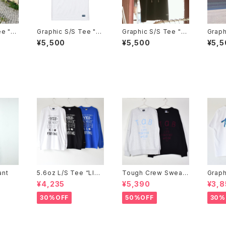
ee "T
Graphic S/S Tee "琉
Graphic S/S Tee "琉
Graph
球界隈 珈琲時間"
球界隈KANJI"
HE W
¥5,500
¥5,500
¥5,5
ant
5.6oz L/S Tee “LIFE
Tough Crew Sweat
Graph
IS”
"FLOCK"
＆G"
¥4,235
¥5,390
¥3,8
30%OFF
50%OFF
30%