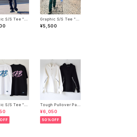
ic S/S Tee "T
Graphic S/S Tee "G
ALL"
ALO PAISELY"
00
¥5,500
ic S/S Tee "B
Tough Pullover Par
ka "MESSAGE"
50
¥6,050
OFF
50%OFF