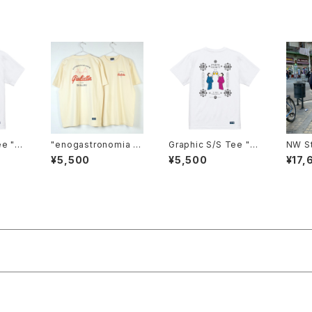
ee "琉
"enogastronomia gi
Graphic S/S Tee "琉
NW St
間"
ulietta × TAB" S/S C
球界隈 嘉例"
T
¥5,500
¥5,500
¥17,
ollab Tee