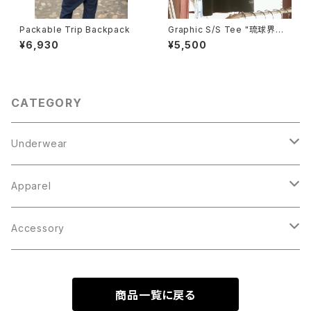
Packable Trip Backpack
Graphic S/S Tee "琉球界隈K
ANJI"
¥6,930
¥5,500
CATEGORY
Underwear
Boxer Brief
Apparel
Knit Trunks
Tops
Accessory
Outer
Inner
Bottoms
Cap / Hat
商品一覧に戻る
Parka