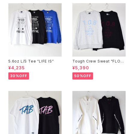
5.6oz L/S Tee “LIFE IS”
Tough Crew Sweat "FLOC
K"
¥4,235
¥5,390
30%OFF
50%OFF