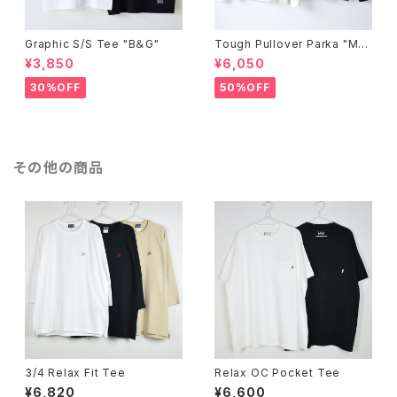
Graphic S/S Tee "B＆G"
Tough Pullover Parka "ME
SSAGE"
¥3,850
¥6,050
30%OFF
50%OFF
その他の商品
3/4 Relax Fit Tee
Relax OC Pocket Tee
¥6,820
¥6,600