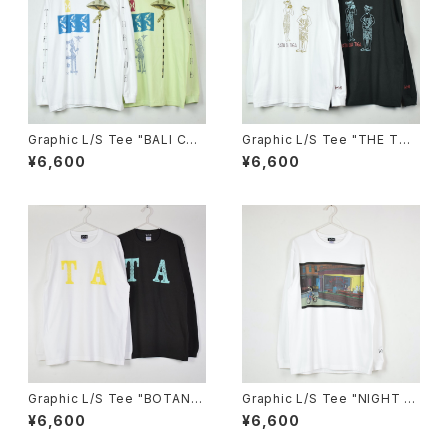
Graphic L/S Tee "BALI CA
Graphic L/S Tee "THE TOU
MPUR"
RISTS"
¥6,600
¥6,600
Graphic L/S Tee "BOTANIC
Graphic L/S Tee "NIGHT H
AL"
AWKS"
¥6,600
¥6,600