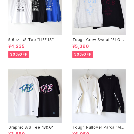
5.6oz L/S Tee “LIFE IS”
Tough Crew Sweat "FLOC
K"
¥4,235
¥5,390
30%OFF
50%OFF
Graphic S/S Tee "B＆G"
Tough Pullover Parka "ME
SSAGE"
¥3,850
¥6,050