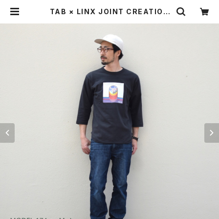
TAB × LINX JOINT CREATION
コラボ七分Tee "Daydream Jour
ney" | TAB UNDERWEAR