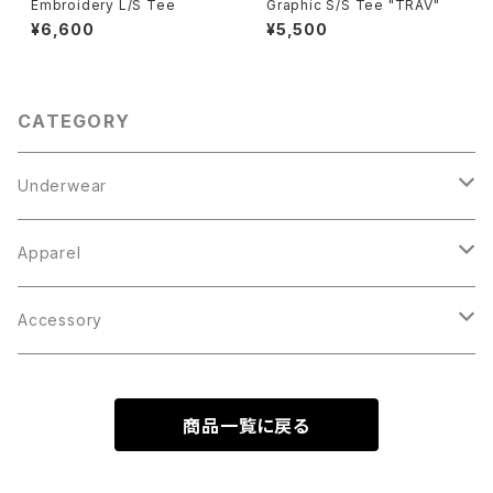
Embroidery L/S Tee
Graphic S/S Tee "TRAV"
¥6,600
¥5,500
CATEGORY
Underwear
Boxer Brief
Apparel
Knit Trunks
Tops
Accessory
Outer
Inner
Bottoms
Cap / Hat
商品一覧に戻る
Parka
Socks
Bag