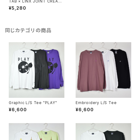
TAB × LINX JOINT CREATI
ON コラボ七分Tee "Daydrea
¥5,280
m Journey"
同じカテゴリの商品
Graphic L/S Tee "PLAY"
Embroidery L/S Tee
¥6,600
¥6,600