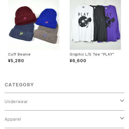
Cuff Beanie
Graphic L/S Tee "PLAY"
¥5,280
¥6,600
CATEGORY
Underwear
Boxer Brief
Apparel