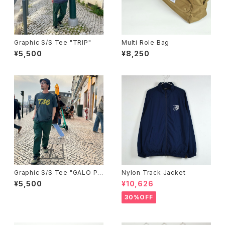
Graphic S/S Tee "TRIP"
Multi Role Bag
¥5,500
¥8,250
Graphic S/S Tee "GALO PAI
Nylon Track Jacket
SELY"
¥5,500
¥10,626
30%OFF