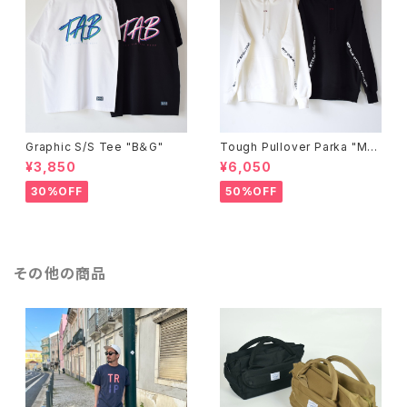
Graphic S/S Tee "B＆G"
Tough Pullover Parka "ME
SSAGE"
¥3,850
¥6,050
30%OFF
50%OFF
その他の商品