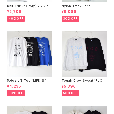
Knit Trunks（Poly）ブラック
Nylon Track Pant
¥2,706
¥9,086
40%OFF
30%OFF
5.6oz L/S Tee “LIFE IS”
Tough Crew Sweat "FLOC
K"
¥4,235
¥5,390
30%OFF
50%OFF